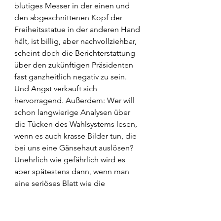
blutiges Messer in der einen und 
den abgeschnittenen Kopf der 
Freiheitsstatue in der anderen Hand 
hält, ist billig, aber nachvollziehbar, 
scheint doch die Berichterstattung 
über den zukünftigen Präsidenten 
fast ganzheitlich negativ zu sein. 
Und Angst verkauft sich 
hervorragend. Außerdem: Wer will 
schon langwierige Analysen über 
die Tücken des Wahlsystems lesen, 
wenn es auch krasse Bilder tun, die 
bei uns eine Gänsehaut auslösen?
Unehrlich wie gefährlich wird es 
aber spätestens dann, wenn man 
eine seriöses Blatt wie die 
Süddeutsche Zeitung
 aufschlägt 
und dort ein stilisiertes Bild der 
mächtigsten Frau der Welt – Kamala 