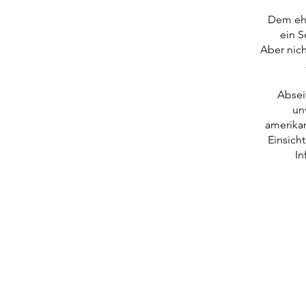
Dem ehe
ein S
Aber nich
Absei
un
amerikan
Einsich
In