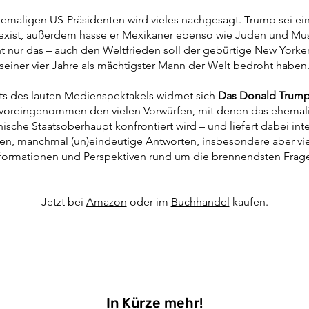
maligen US-Präsidenten wird vieles nachgesagt. Trump sei ein 
exist, außerdem hasse er Mexikaner ebenso wie Juden und Mu
t nur das – auch den Weltfrieden soll der gebürtige New York
seiner vier Jahre als mächtigster Mann der Welt bedroht haben
ts des lauten Medienspektakels widmet sich
Das Donald Trum
voreingenommen den vielen Vorwürfen, mit denen das ehemal
ische Staatsoberhaupt konfrontiert wird – und liefert dabei int
ten, manchmal (un)eindeutige Antworten, insbesondere aber vi
formationen und Perspektiven rund um die brennendsten Frag
Jetzt bei
Amazon
oder im
Buchhandel
kaufen.
In Kürze mehr!