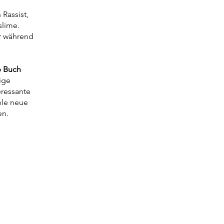
Rassist,
slime.
er während
.
p Buch
ige
eressante
ele neue
en.