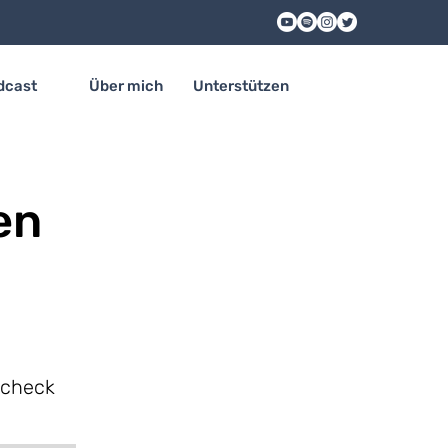
dcast
Über mich
Unterstützen
en
ncheck