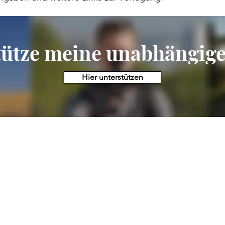
it fremder Websites übernehme ich keine Gewähr.
tütze meine unabhängige 
Hier unterstützen