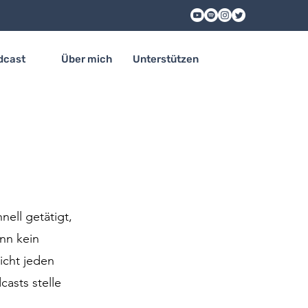
dcast
Über mich
Unterstützen
nell getätigt,
nn kein
icht jeden
asts stelle