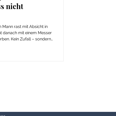
s nicht
n Mann rast mit Absicht in
ht danach mit einem Messer
ben. Kein Zufall – sondern
e sich der Realität
Opfern erklärt, Kritik im
eute wieder salonfähig ist –
dert wird, die Frieden
enz
.