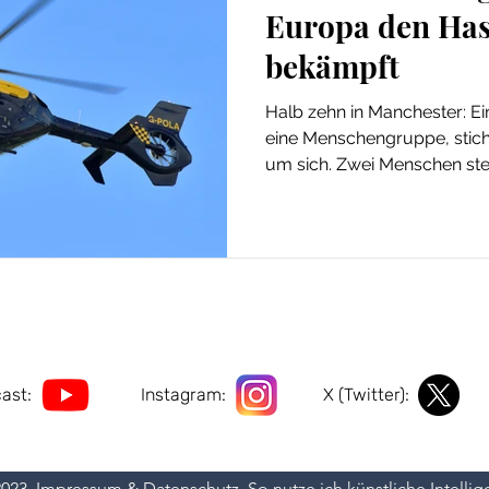
Europa den Has
bekämpft
Halb zehn in Manchester: Ei
eine Menschengruppe, stic
um sich. Zwei Menschen ster
das Ergebnis einer Politik, di
verweigert: Täter werden zu 
Keim erstickt. Warum Hass h
und gerade von denen beför
predigen.
ast:
Instagram:
X (Twitter):
2023.
Impressum
&
Datenschutz
. So nutze ich
künstliche Intellig