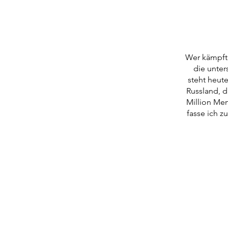
Wer kämpfte
die unter
steht heute
Russland, d
Million Men
fasse ich z