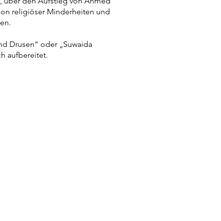
25, über den Aufstieg von Ahmed
ion religiöser Minderheiten und
ten.
ind Drusen“ oder „Suwaida
h aufbereitet.