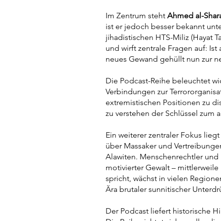
Im Zentrum steht
Ahmed al-Shar
ist er jedoch besser bekannt u
jihadistischen HTS-Miliz (Hayat T
und wirft zentrale Fragen auf: Is
neues Gewand gehüllt nun zur ne
Die Podcast-Reihe beleuchtet wic
Verbindungen zur Terrororganisat
extremistischen Positionen zu di
zu verstehen der Schlüssel zum a
Ein weiterer zentraler Fokus lie
über Massaker und Vertreibungen
Alawiten. Menschenrechtler und 
motivierter Gewalt – mittlerweil
spricht, wächst in vielen Regio
Ära brutaler sunnitischer Unterd
Der Podcast liefert historische 