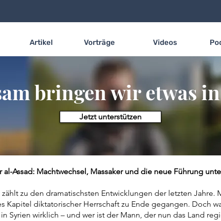
Artikel
Vorträge
Videos
Po
m bringen wir etwas ins
Jetzt unterstützen
r al-Assad: Machtwechsel, Massaker und die neue Führung unt
 zählt zu den dramatischsten Entwicklungen der letzten Jahre. 
es Kapitel diktatorischer Herrschaft zu Ende gegangen. Doch was 
 Syrien wirklich – und wer ist der Mann, der nun das Land regi