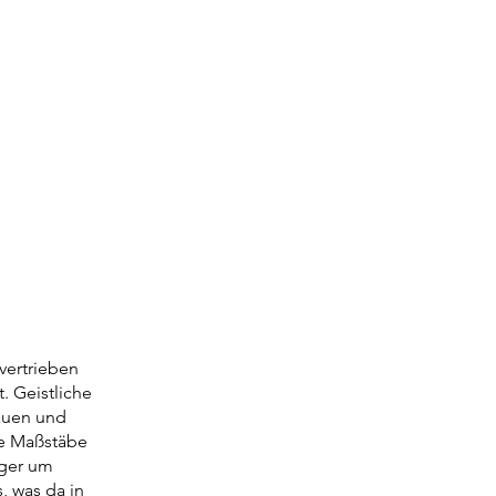
vertrieben
. Geistliche
auen und
ue Maßstäbe
iger um
, was da in