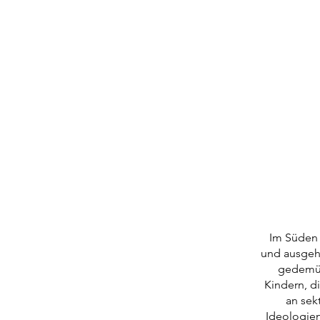
Im Süden 
und ausgehu
gedemüt
Kindern, d
an sek
Ideologien