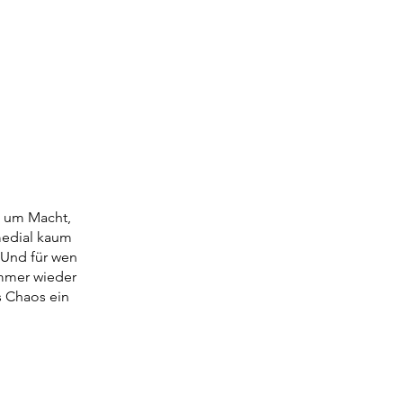
n um Macht,
medial kaum
? Und für wen
immer wieder
s Chaos ein