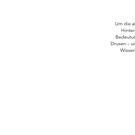
Um die ak
Hinter
Bedeutun
Drusen – un
Wissen