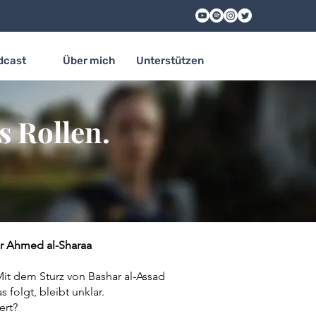
dcast
Über mich
Unterstützen
 Rollen.
er Ahmed al-Sharaa
Mit dem Sturz von Bashar al-Assad
folgt, bleibt unklar.
ert?