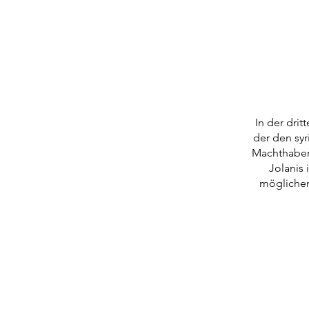
In der dri
der den sy
Machthaber 
Jolanis 
möglichen