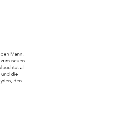
, den Mann,
h zum neuen
leuchtet al-
r und die
yrien, den