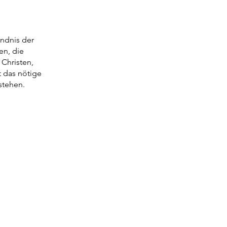
ändnis der
en, die
Christen,
t das nötige
stehen.