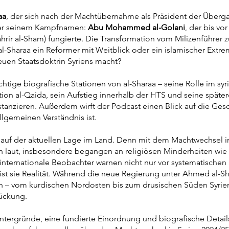
aa
, der sich nach der Machtübernahme als Präsident der Überga
nter seinem Kampfnamen:
Abu Mohammed al-Golani
,
der bis vor
ahrir al-Sham) fungierte. Die Transformation vom Milizenführer 
t al-Sharaa ein Reformer mit Weitblick oder ein islamischer Extre
uen Staatsdoktrin Syriens macht?
htige biografische Stationen von al-Sharaa – seine Rolle im syr
ion al-Qaida, sein Aufstieg innerhalb der HTS und seine später
stanzieren. Außerdem wirft der Podcast einen Blick auf die Ges
llgemeinen Verständnis ist.
gt auf der aktuellen Lage im Land. Denn mit dem Machtwechsel 
 laut, insbesondere begangen an religiösen Minderheiten wie
internationale Beobachter warnen nicht nur vor systematischen
e ist sie Realität. Während die neue Regierung unter Ahmed al-S
nen – vom kurdischen Nordosten bis zum drusischen Süden Syrien
rückung.
Hintergründe, eine fundierte Einordnung und biografische Detai