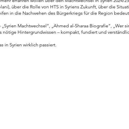
die mehr erfahren wollen über den Machtwechsel in Syrien 2024/
i), über die Rolle von HTS in Syriens Zukunft, über die Situat
reifen in die Nachwehen des Bürgerkriegs für die Region bedeu
 „Syrien Machtwechsel“, „Ahmed al-Sharaa Biografie“, „Wer s
as nötige Hintergrundwissen – kompakt, fundiert und verständlic
 in Syrien wirklich passiert.