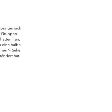
konnten sich
en Gruppen
hatten Iran,
s eine halbe
tehen"-Reihe
rändert hat.