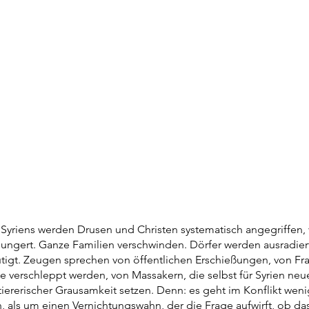
Syriens werden Drusen und Christen systematisch angegriffen, 
ngert. Ganze Familien verschwinden. Dörfer werden ausradiert
igt. Zeugen sprechen von öffentlichen Erschießungen, von Fr
ie verschleppt werden, von Massakern, die selbst für Syrien ne
tiererischer Grausamkeit setzen. Denn: es geht im Konflikt wen
, als um einen Vernichtungswahn, der die Frage aufwirft, ob das