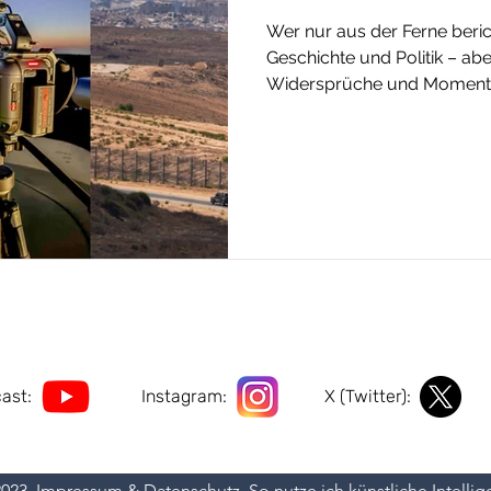
Wer nur aus der Ferne berich
Geschichte und Politik – aber
Widersprüche und Momente, 
erklären. Meine stärkste Arb
sondern dort, wo Begegnun
Journalismus mehr wird als
ast:
Instagram:
X (Twitter):
2023.
Impressum
&
Datenschutz
. So nutze ich
künstliche Intellig