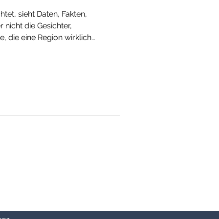
tet, sieht Daten, Fakten,
 nicht die Gesichter,
die eine Region wirklich
eit entstand nie im Studio,
g Reibung erzeugt und
 Analyse.
enz
.