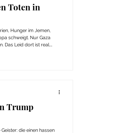
n Toten in
rien, Hunger im Jemen,
ropa schweigt. Nur Gaza
. Das Leid dort ist real.
stab für Gut und Böse fällt
en, als Hamas die Schuld zu
t sie Bilder und Zahlen. Und
en Trump
 Geister: die einen hassen