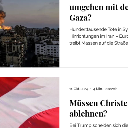
umgehen mit de
Gaza?
Hunderttausende Tote in Sy
Hinrichtungen im Iran – Eu
treibt Massen auf die Straßen
Doch in einer Welt ohne Maß
es leichter, Israel anzuklag
geben – zu geschickt fälsch
die Medien spielen mit.
11. Okt. 2024
4 Min. Lesezeit
Müssen Christ
ablehnen?
Bei Trump scheiden sich die