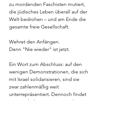
zu mordenden Faschisten mutiert, 
die jüdisches Leben überall auf der 
Welt bedrohen – und am Ende die 
gesamte freie Gesellschaft.
Wehret den Anfängen.
Denn "Nie wieder" ist jetzt.
Ein Wort zum Abschluss: auf den 
wenigen Demonstrationen, die sich 
mit Israel solidarisieren, sind sie 
zwar zahlenmäßig weit 
unterrepräsentiert. Dennoch findet 
man auch dort ganz vereinzelt eine 
Antifa-Flagge. Die breite Masse 
linker Demonstranten aber, die 
sonst gerne schreiend auf die 
Straßen stürmt, die sucht man 
allerdings vergeblich.