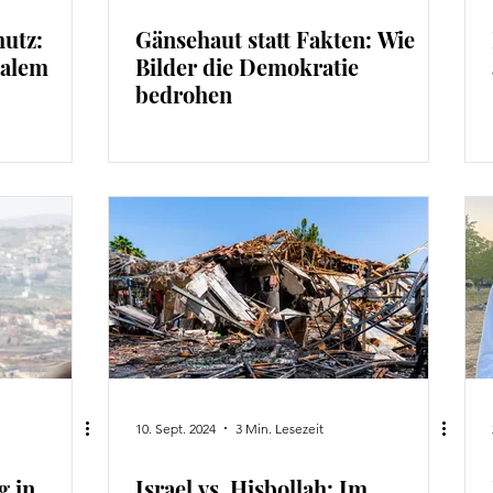
hutz:
Gänsehaut statt Fakten: Wie
talem
Bilder die Demokratie
bedrohen
10. Sept. 2024
3 Min. Lesezeit
g in
Israel vs. Hisbollah: Im