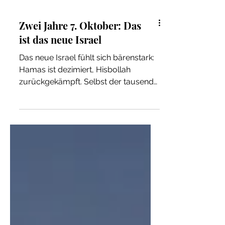
Zwei Jahre 7. Oktober: Das
ist das neue Israel
Das neue Israel fühlt sich bärenstark:
Hamas ist dezimiert, Hisbollah
zurückgekämpft. Selbst der tausende
Kilometer entfernt liegende
Drahtzieher Iran wurde trotz großer
militärischer Drohgebärden auf
offener Weltbühne von israelischer
Dominanz und Taktik gedemütigt. Und
doch drohen das Leid und die
zunehmende Isolation Israel
grundlegend zu verändern. Nach