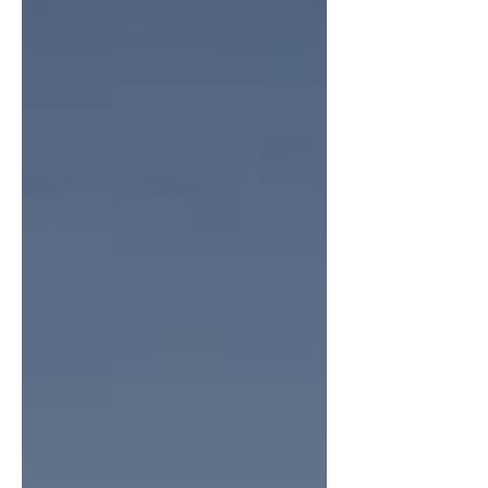
zwei Jahren des Krieges befindet sich
die junge Nation im Land der Vorväter
irgendwo zwischen Trauma und
Triumph.