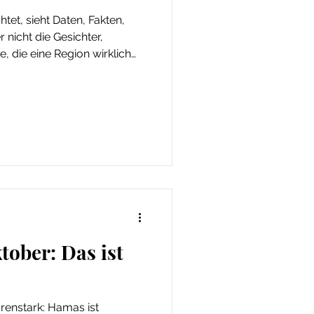
tet, sieht Daten, Fakten,
 nicht die Gesichter,
die eine Region wirklich
eit entstand nie im Studio,
g Reibung erzeugt und
 Analyse.
tober: Das ist
ärenstark: Hamas ist