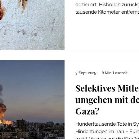
dezimiert, Hisbollah zurück
tausende Kilometer entfernt
wurde trotz großer militär
offener Weltbühne von isra
gedemütigt. Und doch drohen das Leid und die
zunehmende Isolation Israe
Nach zwei Jahren des Kriege
Nation im Land der Vorväte
Trauma und Triumph.
3. Sept. 2025
8 Min. Lesezeit
Selektives Mitle
umgehen mit de
Gaza?
Hunderttausende Tote in Sy
Hinrichtungen im Iran – Eu
treibt Massen auf die Straßen