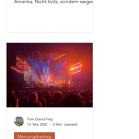
Amerika. Nicht trotz, sondern wegen
ihrer Identität werden Juden weltweit
bedroht und ermordet. Ich habe es mir
zur Aufgabe gemacht, nicht still
zuzuschauen. Die vielen Verdrehungen
zu entflechten, die Realität abzubilden.
In Deutschland und in Nahost. Doch je
länger der Hass tobt, desto mehr frage
ich mich: Dokumentiere ich nur, was
sowieso niemand sehen will?
Tom David Frey
13. Mai 2025
2 Min. Lesezeit
Meinungsbeitrag