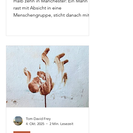
Halb zehn in Manchester: Ein Mann
rast mit Absicht in eine
Menschengruppe, sticht danach mit
einem Messer um sich. Zwei Menschen
sterben. Kein Zufall – sondern das
Ergebnis einer Politik, die sich der
Realität verweigert: Täter werden zu
Opfern erklärt, Kritik im Keim erstickt.
Warum Hass heute wieder salonfähig
ist – und gerade von denen befördert
wird, die Frieden predigen.
Tom David Frey
4. Okt. 2025
2 Min. Lesezeit