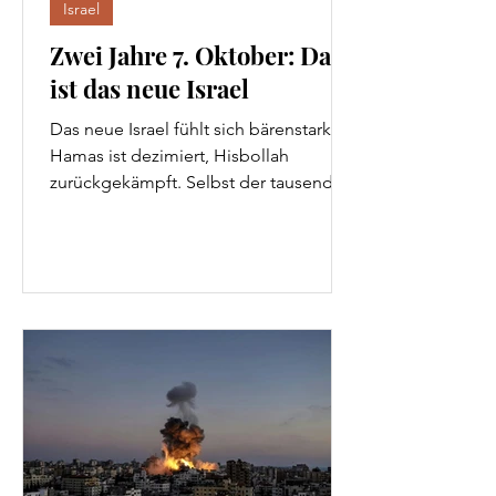
Israel
Zwei Jahre 7. Oktober: Das
ist das neue Israel
Das neue Israel fühlt sich bärenstark:
Hamas ist dezimiert, Hisbollah
zurückgekämpft. Selbst der tausende
Kilometer entfernt liegende
Drahtzieher Iran wurde trotz großer
militärischer Drohgebärden auf offener
Weltbühne von israelischer Dominanz
und Taktik gedemütigt. Und doch
drohen das Leid und die zunehmende
Isolation Israel grundlegend zu
verändern. Nach zwei Jahren des
Krieges befindet sich die junge Nation
im Land der Vorväter irgendwo
zwischen Trauma und Triumph.