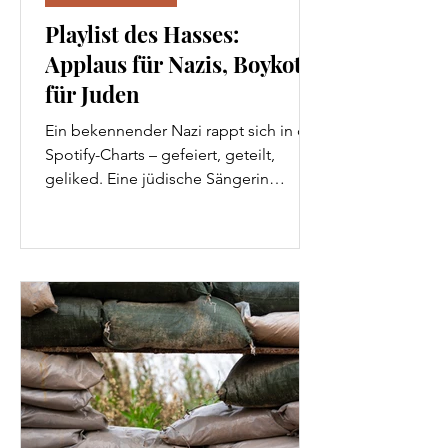
Playlist des Hasses:
Applaus für Nazis, Boykott
für Juden
Ein bekennender Nazi rappt sich in die
Spotify-Charts – gefeiert, geteilt,
geliked. Eine jüdische Sängerin
überlebt ein blutiges Massaker – wird
aber bei ihrem ESC-Besuch in Europa
bedroht und boykottiert. Europa hat
sich entschieden: der Hass ist
willkommen, die Jüdin nicht.