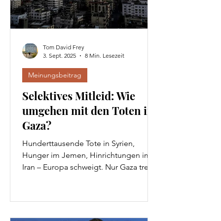
Tom David Frey
3. Sept. 2025
8 Min. Lesezeit
Meinungsbeitrag
Selektives Mitleid: Wie
umgehen mit den Toten in
Gaza?
Hunderttausende Tote in Syrien,
Hunger im Jemen, Hinrichtungen im
Iran – Europa schweigt. Nur Gaza treibt
Massen auf die Straßen. Das Leid dort
ist real. Doch in einer Welt ohne
Maßstab für Gut und Böse fällt es
leichter, Israel anzuklagen, als Hamas