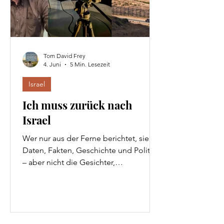
Tom David Frey
4. Juni
5 Min. Lesezeit
Israel
Ich muss zurück nach
Israel
Wer nur aus der Ferne berichtet, sieht
Daten, Fakten, Geschichte und Politik
– aber nicht die Gesichter,
Widersprüche und Momente, die eine
Region wirklich erklären. Meine
stärkste Arbeit entstand nie im Studio,
sondern dort, wo Begegnung Reibung
erzeugt und Journalismus mehr wird